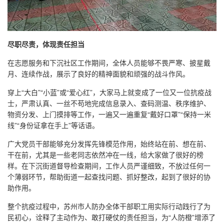
尽职尽责，体现责任担当
在志愿服务和下沉社区工作期间，全体人员能够不畏严寒、披星戴
月、连续作战，展示了良好的精神面貌和顽强的战斗作风。
穿上“大白”“小蓝”或“爱心红”，大家马上就变成了一位又一位抗疫战
士，严肃认真、一丝不苟地完成信息录入、查码测温、秩序维护、
物资分发、上门摸排等工作，一遍又一遍重复“戴好口罩”“保持一米
线”“身份证拿在手上”等话语。
广大党员干部能够充分发挥先锋模范作用，始终站在前、想在前、
干在前，尤其是一些老同志依然冲在一线，给大家做了很好的榜
样。在下沉街道督导检查期间，工作人员严谨细致，不放过任何一
个薄弱环节，帮助街道一起查找问题、抓好整改，起到了很好的协
助作用。
整个抗疫过程中，苏州市人防办全体干部职工用实际行动践行了为
民初心，诠释了主动作为、敢打硬仗的责任担当，为“人防橙”增添了