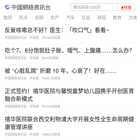
中國網絡資訊台
热搜
推荐
热点
视频
房产
汽车
社会
财经
教育
文体
反复咳嗽总不好？医生：「吹口气」看看~
中国网络资讯台
半年前
78428次阅读
吃个7、8分饱就肚子胀、嗳气、上腹痛……怎么办？
中国网络资讯台
半年前
2645次阅读
被 “心脏乱跳” 折磨 10 年，心衰了！好在……
中国网络资讯台
半年前
79381次阅读
正式签约！禧华医院与馨悦童梦幼儿园携手开创医育
融合新模式
中国网络资讯台
半年前
79163次阅读
禧华医院联合西交利物浦大学开展女性全生命周期健
康管理讲座
中国网络资讯台
半年前
79862次阅读