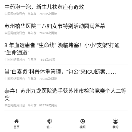
中药泡一泡，新生儿祛黄疸有奇效
中国网络资讯台
半年前
78502次阅读
苏州禧华医院三八妇女节特别活动圆满落幕
中国网络资讯台
半年前
78900次阅读
8 年血透患者 “生命线” 濒临堵塞！小小“支架”打通
“生命通道”
中国网络资讯台
半年前
1838次阅读
当“白素贞”科普体重管理，“包公”来ICU断案……
中国网络资讯台
半年前
79035次阅读
恭喜！苏州九龙医院选手获苏州市检验竞赛个人二等
奖
中国网络资讯台
半年前
82379次阅读
单击加载
首页
城市
视频
我的