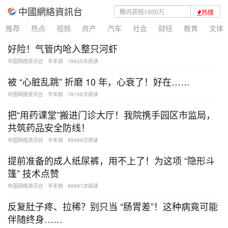
中國網絡資訊台
热搜
推荐
热点
视频
房产
汽车
社会
财经
教育
文体
好险！气管内呛入整只河虾
中国网络资讯台
半年前
78625次阅读
被 “心脏乱跳” 折磨 10 年，心衰了！好在……
中国网络资讯台
半年前
78158次阅读
把“用药课堂”搬进门诊大厅！我院携手园区市监局，
共筑药品安全防线！
中国网络资讯台
半年前
89469次阅读
提前准备的成人纸尿裤，用不上了！为这项 “隐形斗
篷” 技术点赞
中国网络资讯台
半年前
89681次阅读
反复肚子疼、拉稀？别只当 “肠胃差”！这种病竟可能
伴随终身……