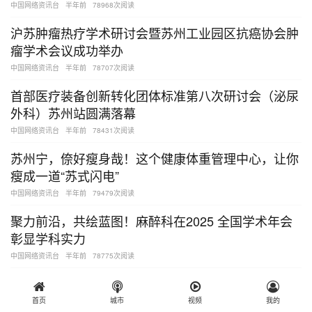
中国网络资讯台
半年前
78968次阅读
沪苏肿瘤热疗学术研讨会暨苏州工业园区抗癌协会肿
瘤学术会议成功举办
中国网络资讯台
半年前
78707次阅读
首部医疗装备创新转化团体标准第八次研讨会（泌尿
外科）苏州站圆满落幕
中国网络资讯台
半年前
78431次阅读
苏州宁，倷好瘦身哉！这个健康体重管理中心，让你
瘦成一道“苏式闪电”
中国网络资讯台
半年前
79479次阅读
聚力前沿，共绘蓝图！麻醉科在2025 全国学术年会
彰显学科实力
中国网络资讯台
半年前
78775次阅读
夜里频繁起夜、排尿不畅……这些人开始“享机器人
的福”！
首页
城市
视频
我的