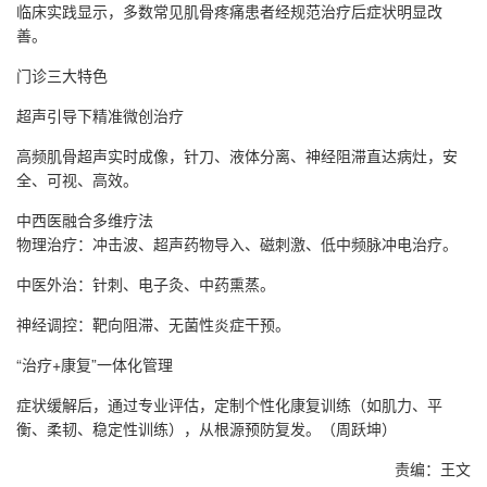
临床实践显示，多数常见肌骨疼痛患者经规范治疗后症状明显改
善。
门诊三大特色
超声引导下精准微创治疗
高频肌骨超声实时成像，针刀、液体分离、神经阻滞直达病灶，安
全、可视、高效。
中西医融合多维疗法
物理治疗：冲击波、超声药物导入、磁刺激、低中频脉冲电治疗。
中医外治：针刺、电子灸、中药熏蒸。
神经调控：靶向阻滞、无菌性炎症干预。
“治疗+康复”一体化管理
症状缓解后，通过专业评估，定制个性化康复训练（如肌力、平
衡、柔韧、稳定性训练），从根源预防复发。（周跃坤）
责编：王文