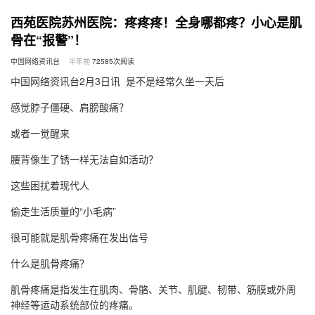
西苑医院苏州医院：疼疼疼！全身哪都疼？小心是肌
骨在“报警”！
中国网络资讯台
半年前
72585
次阅读
中国网络资讯台2月3日讯 是不是经常久坐一天后
感觉脖子僵硬、肩膀酸痛？
或者一觉醒来
腰背像生了锈一样无法自如活动？
这些困扰着现代人
偷走生活质量的“小毛病”
很可能就是肌骨疼痛在发出信号
什么是肌骨疼痛？
肌骨疼痛是指发生在肌肉、骨骼、关节、肌腱、韧带、筋膜或外周
神经等运动系统部位的疼痛。