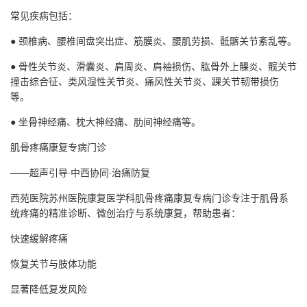
常见疾病包括：
● 颈椎病、腰椎间盘突出症、筋膜炎、腰肌劳损、骶髂关节紊乱等。
● 骨性关节炎、滑囊炎、肩周炎、肩袖损伤、肱骨外上髁炎、髋关节
撞击综合征、类风湿性关节炎、痛风性关节炎、踝关节韧带损伤
等。
● 坐骨神经痛、枕大神经痛、肋间神经痛等。
肌骨疼痛康复专病门诊
——超声引导·中西协同·治痛防复
西苑医院苏州医院康复医学科肌骨疼痛康复专病门诊专注于肌骨系
统疼痛的精准诊断、微创治疗与系统康复，帮助患者：
快速缓解疼痛
恢复关节与肢体功能
显著降低复发风险