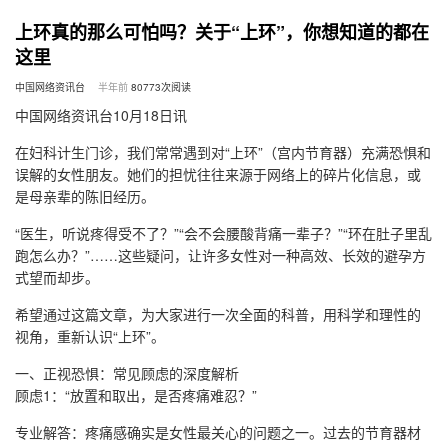
上环真的那么可怕吗？关于“上环”，你想知道的都在
这里
中国网络资讯台
半年前
80773
次阅读
中国网络资讯台10月18日讯
在妇科计生门诊，我们常常遇到对“上环”（宫内节育器）充满恐惧和
误解的女性朋友。她们的担忧往往来源于网络上的碎片化信息，或
是母亲辈的陈旧经历。
“医生，听说疼得受不了？”“会不会腰酸背痛一辈子？”“环在肚子里乱
跑怎么办？”……这些疑问，让许多女性对一种高效、长效的避孕方
式望而却步。
希望通过这篇文章，为大家进行一次全面的科普，用科学和理性的
视角，重新认识“上环”。
一、正视恐惧：常见顾虑的深度解析
顾虑1：“放置和取出，是否疼痛难忍？”
专业解答：疼痛感确实是女性最关心的问题之一。过去的节育器材