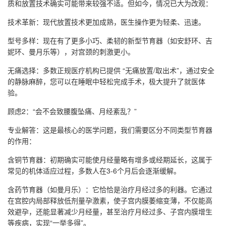
质和放置技术确实可能带来较强不适。但如今，情况已大为改观：
技术革新：现代放置技术更加成熟，医生操作更为轻柔、迅速。
型号多样：现在有了更多小巧、柔韧的新型节育器（如安舒环、吉
妮环、曼月乐等），对宫颈的刺激更小。
无痛选择：多数正规医疗机构已提供 “无痛放置/取出术”，通过安全
的静脉麻醉，您可以在睡眠中轻松完成手术，极大提升了就医体
验。
顾虑2：“会不会致腰腹坠痛、月经紊乱？”
专业解答：这是最核心的医学问题，我们需要区分不同类型节育器
的作用：
含铜节育器：初期确实可能使月经量略有增多或经期延长，这属于
常见的机体适应过程，多数人在3-6个月后会逐渐缓解。
含药节育器（如曼月乐）：它恰恰是治疗月经过多的利器。它通过
在宫腔内局部释放低剂量孕激素，使子宫内膜萎缩变薄，不仅能高
效避孕，还能显著减少月经量，甚至治疗月经过多、子宫内膜增生
等疾病，实现“一举多得”。