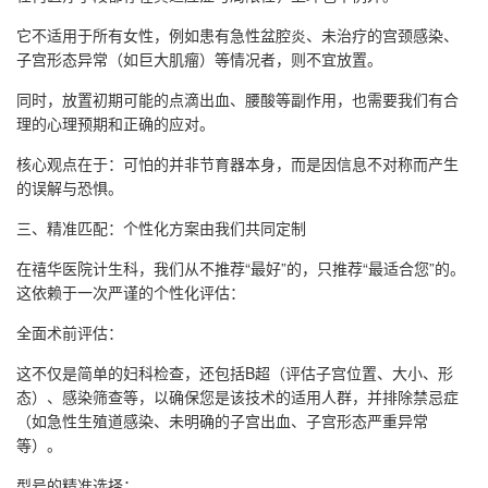
它不适用于所有女性，例如患有急性盆腔炎、未治疗的宫颈感染、
子宫形态异常（如巨大肌瘤）等情况者，则不宜放置。
同时，放置初期可能的点滴出血、腰酸等副作用，也需要我们有合
理的心理预期和正确的应对。
核心观点在于：可怕的并非节育器本身，而是因信息不对称而产生
的误解与恐惧。
三、精准匹配：个性化方案由我们共同定制
在禧华医院计生科，我们从不推荐“最好”的，只推荐“最适合您”的。
这依赖于一次严谨的个性化评估：
全面术前评估：
这不仅是简单的妇科检查，还包括B超（评估子宫位置、大小、形
态）、感染筛查等，以确保您是该技术的适用人群，并排除禁忌症
（如急性生殖道感染、未明确的子宫出血、子宫形态严重异常
等）。
型号的精准选择：