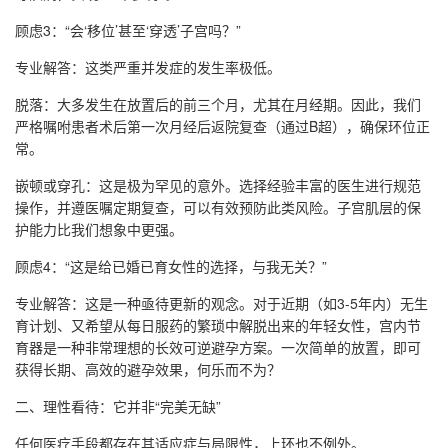
顾虑3：“会‘移位’甚至‘穿透’子宫吗？”
专业解答：这类严重并发症的发生率极低。
脱落：大多发生在放置后的前三个月，尤其在月经期。因此，我们
严格嘱咐患者术后第一次月经后返院复查（通过B超），确保环位正
常。
嵌顿或穿孔：这是极为罕见的意外。选择经验丰富的医生进行规范
操作，并遵医嘱定期复查，可以有效预防此类风险。子宫肌层的保
护能力比我们想象中更强。
顾虑4：“这是给已婚已育女性的选择，与我无关？”
专业解答：这是一种亟待更新的观念。对于近期（如3-5年内）无生
育计划、又希望从每日服药的繁琐中解脱出来的年轻女性，宫内节
育器是一种非常理想的长效可逆避孕方案。一次简单的放置，即可
获得长期、高效的避孕效果，何乐而不为？
二、理性看待：它并非“完美无缺”
任何医疗手段都存在其适应症与局限性，上环也不例外。