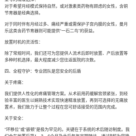
对于希望月经模式保持自然，或对激素类药物有顾虑的女性，含铜
节育器是经典选择。
对于同时伴有月经过多、痛经严重或需保护子宫内膜的女性，曼月
乐这类含药节育器则可能提供“一石二鸟”的获益。
放置时机的灵活性：
除了常规时间，我们还可为您提供人流术后即时放置、产后放置等
多种时机选择，最大程度减少您往返医院的次数。
四、全程守护：专业团队是您安全的后盾
关于疼痛：
我们提供人性化的疼痛管理方案。从术前用药缓解宫颈紧张，到经
验丰富的医生以娴熟技术实现快速精准放置，再到可选择的无痛放
置术，我们致力于让整个过程在您可舒适接受的范围内完成。
关于安全：
“环移位”或“嵌顿”是极为罕见的。关键在于系统的术后随访制度。我
们会在放置后第1、3、6个月及此后每年定期随访，通过B超为您确